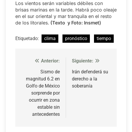
Los vientos serán variables débiles con
brisas marinas en la tarde. Habrá poco oleaje
en el sur oriental y mar tranquila en el resto
de los litorales.
(Texto y Foto: Insmet)
Etiquetado:
clima
pronóstico
tiempo
Anterior:
Siguiente:
Navegación
de
Sismo de
Irán defenderá su
magnitud 6.2 en
derecho a la
entradas
Golfo de México
soberanía
sorprende por
ocurrir en zona
estable sin
antecedentes