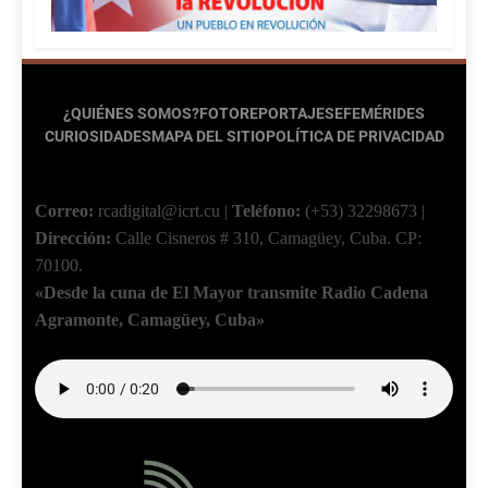
¿QUIÉNES SOMOS?
FOTOREPORTAJES
EFEMÉRIDES
CURIOSIDADES
MAPA DEL SITIO
POLÍTICA DE PRIVACIDAD
Correo:
rcadigital@icrt.cu
|
Teléfono:
(+53) 32298673
|
Dirección:
Calle Cisneros # 310, Camagüey, Cuba.
CP:
70100.
«Desde la cuna de El Mayor transmite Radio Cadena
Agramonte, Camagüey, Cuba»