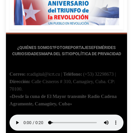
¿QUIÉNES SOMOS?
FOTOREPORTAJES
EFEMÉRIDES
CURIOSIDADES
MAPA DEL SITIO
POLÍTICA DE PRIVACIDAD
Correo:
rcadigital@icrt.cu
|
Teléfono:
(+53) 32298673
|
Dirección:
Calle Cisneros # 310, Camagüey, Cuba.
CP:
70100.
«Desde la cuna de El Mayor transmite Radio Cadena
Agramonte, Camagüey, Cuba»