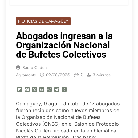
NOTICIAS DE CAMAGÜEY
Abogados ingresan a la
Organización Nacional
de Bufetes Colectivos
Radio Cadena
0
Agramonte
09/08/2025
3 Minutos
Flipboard
Facebook
X
Threads
WhatsApp
Telegram
Compartir
Camagüey, 9 ago.- Un total de 17 abogados
fueron recibidos como nuevos miembros de
la Organización Nacional de Bufetes
Colectivos (ONBC) en el Salón de Protocolo
Nicolás Guillén, ubicado en la emblemática
Plaza de la Revolución. Tras haber