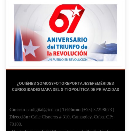
¿QUIÉNES SOMOS?
FOTOREPORTAJES
EFEMÉRIDES
CURIOSIDADES
MAPA DEL SITIO
POLÍTICA DE PRIVACIDAD
Correo:
rcadigital@icrt.cu
|
Teléfono:
(+53) 32298673
|
Dirección:
Calle Cisneros # 310, Camagüey, Cuba.
CP:
70100.