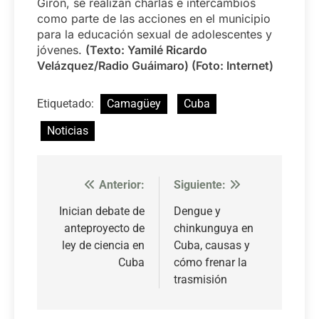
Girón, se realizan charlas e intercambios
como parte de las acciones en el municipio
para la educación sexual de adolescentes y
jóvenes.
(Texto: Yamilé Ricardo
Velázquez/Radio Guáimaro) (Foto: Internet)
Etiquetado:
Camagüey
Cuba
Noticias
Anterior:
Siguiente:
Navegación
de
Inician debate de
Dengue y
anteproyecto de
chinkunguya en
entradas
ley de ciencia en
Cuba, causas y
Cuba
cómo frenar la
trasmisión