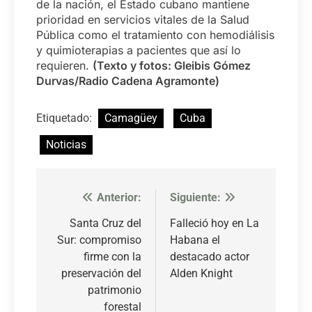
de la nación, el Estado cubano mantiene
prioridad en servicios vitales de la Salud
Pública como el tratamiento con hemodiálisis
y quimioterapias a pacientes que así lo
requieren.
(Texto y fotos: Gleibis Gómez
Durvas/Radio Cadena Agramonte)
Etiquetado:
Camagüey
Cuba
Noticias
Anterior:
Siguiente:
Navegación
de
Santa Cruz del
Falleció hoy en La
Sur: compromiso
Habana el
entradas
firme con la
destacado actor
preservación del
Alden Knight
patrimonio
forestal