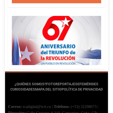
¿QUIÉNES SOMOS?
FOTOREPORTAJES
EFEMÉRIDES
CURIOSIDADES
MAPA DEL SITIO
POLÍTICA DE PRIVACIDAD
Correo:
rcadigital@icrt.cu
|
Teléfono:
(+53) 32298673
|
Dirección:
Calle Cisneros # 310, Camagüey, Cuba.
CP: