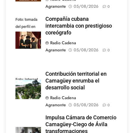
Agramonte
05/08/2026
0
Compañía cubana
Foto: tomada
intercambia con prestigioso
del perfil en
coreógrafo
Facebook de la
compañía
Radio Cadena
Agramonte
05/08/2026
0
Contribución territorial en
Foto: Internet
Camagüey enrumba el
desarrollo social
Radio Cadena
Agramonte
05/08/2026
0
Impulsa Cámara de Comercio
Camagüey-Ciego de Ávila
transformaciones