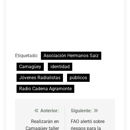
Etiquetado:
Asociación Hermanos Saíz
Camagüey
identidad
Jóvenes Radialistas
públicos
Radio Cadena Agramonte
Anterior:
Siguiente:
Navegación
de
Realizarán en
FAO alertó sobre
Camagüey taller
riesgos para la