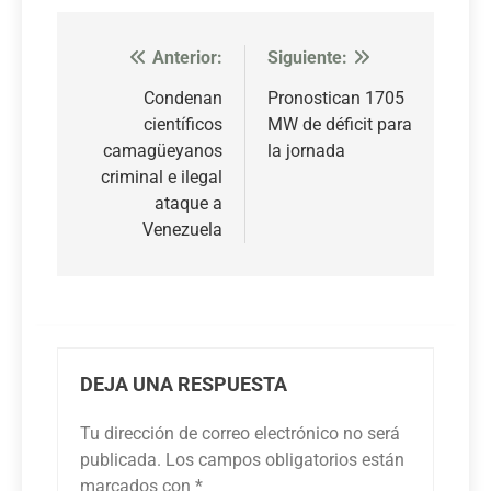
Anterior:
Siguiente:
Navegación
de
Condenan
Pronostican 1705
científicos
MW de déficit para
entradas
camagüeyanos
la jornada
criminal e ilegal
ataque a
Venezuela
DEJA UNA RESPUESTA
Tu dirección de correo electrónico no será
publicada.
Los campos obligatorios están
marcados con
*