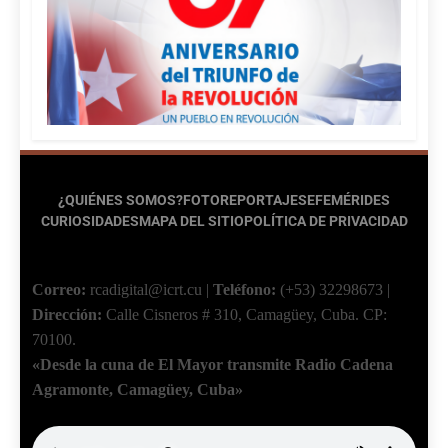
¿QUIÉNES SOMOS?
FOTOREPORTAJES
EFEMÉRIDES
CURIOSIDADES
MAPA DEL SITIO
POLÍTICA DE PRIVACIDAD
Correo:
rcadigital@icrt.cu
|
Teléfono:
(+53) 32298673
|
Dirección:
Calle Cisneros # 310, Camagüey, Cuba.
CP:
70100.
«Desde la cuna de El Mayor transmite Radio Cadena
Agramonte, Camagüey, Cuba»