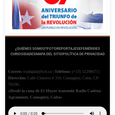
¿QUIÉNES SOMOS?
FOTOREPORTAJES
EFEMÉRIDES
CURIOSIDADES
MAPA DEL SITIO
POLÍTICA DE PRIVACIDAD
Correo:
rcadigital@icrt.cu
|
Teléfono:
(+53) 32298673
|
Dirección:
Calle Cisneros # 310, Camagüey, Cuba.
CP:
70100.
«Desde la cuna de El Mayor transmite Radio Cadena
Agramonte, Camagüey, Cuba»