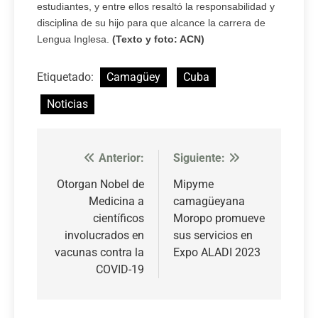
estudiantes, y entre ellos resaltó la responsabilidad y
disciplina de su hijo para que alcance la carrera de
Lengua Inglesa.
(Texto y foto: ACN)
Etiquetado:
Camagüey
Cuba
Noticias
Anterior:
Siguiente:
Navegación
de
Otorgan Nobel de
Mipyme
Medicina a
camagüeyana
entradas
científicos
Moropo promueve
involucrados en
sus servicios en
vacunas contra la
Expo ALADI 2023
COVID-19