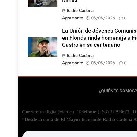
Radio Cadena
Agramonte
08/08/2026
0
La Unión de Jóvenes Comunis
en Florida rinde homenaje a Fi
Castro en su centenario
Radio Cadena
Agramonte
08/08/2026
0
¿QUIÉNES SOMOS?
Correo:
rcadigital@icrt.cu
|
Teléfono:
(+53) 32298673
|
D
«Desde la cuna de El Mayor transmite Radio Cadena