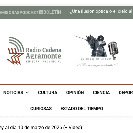
Presen
¿Una ilusión óptica o el cielo a
BOLETÍN
 EMISORAS
PODCAST
Se adoptan medidas para g
Realizan Expo Innovación M
Presen
¿Una ilusión óptica o el cielo a
Se adoptan medidas para g
Realizan Expo Innovación M
Radio Cadena Agra
Radio Cadena Agramonte, Emisora Provincial De Camagüe
Cu
NOTICIAS
CULTURA
OPINIÓN
CIENCIA
DEPOR
CURIOSAS
ESTADO DEL TIEMPO
y al día 10 de marzo de 2026 (+ Video)