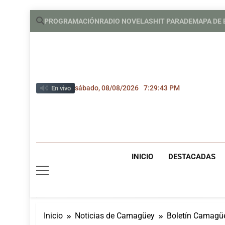
Saltar
PROGRAMACIÓN
RADIO NOVELAS
HIT PARADE
MAPA DE
al
contenido
sábado, 08/08/2026
7:29:44 PM
En vivo
INICIO
DESTACADAS
Inicio
Noticias de Camagüey
Boletín Camagüe