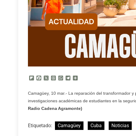
Flipboard
Facebook
X
Threads
WhatsApp
Telegram
Compartir
Camagüey, 10 mar.- La reparación del transformador y 
investigaciones académicas de estudiantes en la segurid
Radio Cadena Agramonte)
Etiquetado:
Camagüey
Cuba
Noticias