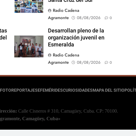
Radio Cadena
Agramonte
08/08/2026
0
tas
Desarrollan pleno de la
del
organización juvenil en
Esmeralda
Radio Cadena
Agramonte
08/08/2026
0
FOTOREPORTAJES
EFEMÉRIDES
CURIOSIDADES
MAPA DEL SITIO
POLÍT
irección:
Calle Cisneros # 310, Camagüey, Cuba.
CP: 70100.
 Agramonte, Camagüey, Cuba»