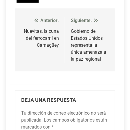
Anterior:
Siguiente:
Navegación
de
Nuevitas, la cuna
Gobierno de
del ferrocarril en
Estados Unidos
entradas
Camagüey
representa la
única amenaza a
la paz regional
DEJA UNA RESPUESTA
Tu dirección de correo electrónico no será
publicada.
Los campos obligatorios están
marcados con
*