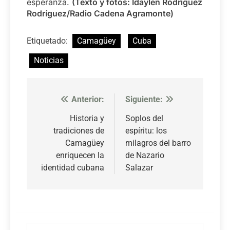
esperanza.
(Texto y fotos: Idaylen Rodríguez
Rodríguez/Radio Cadena Agramonte)
Etiquetado:
Camagüey
Cuba
Noticias
Anterior:
Siguiente:
Navegación
de
Historia y
Soplos del
tradiciones de
espíritu: los
entradas
Camagüey
milagros del barro
enriquecen la
de Nazario
identidad cubana
Salazar