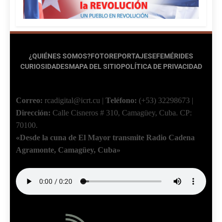
¿QUIÉNES SOMOS?
FOTOREPORTAJES
EFEMÉRIDES
CURIOSIDADES
MAPA DEL SITIO
POLÍTICA DE PRIVACIDAD
Correo:
rcadigital@icrt.cu
|
Teléfono:
(+53) 32298673
|
Dirección:
Calle Cisneros # 310, Camagüey, Cuba.
CP:
70100.
«Desde la cuna de El Mayor transmite Radio Cadena
Agramonte, Camagüey, Cuba»