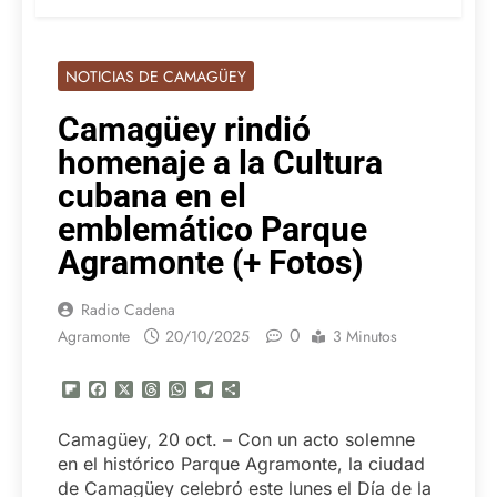
NOTICIAS DE CAMAGÜEY
Camagüey rindió
homenaje a la Cultura
cubana en el
emblemático Parque
Agramonte (+ Fotos)
Radio Cadena
0
Agramonte
20/10/2025
3 Minutos
Flipboard
Facebook
X
Threads
WhatsApp
Telegram
Compartir
Camagüey, 20 oct. – Con un acto solemne
en el histórico Parque Agramonte, la ciudad
de Camagüey celebró este lunes el Día de la