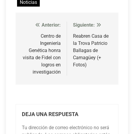
Noticias
Anterior:
Siguiente:
Navegación
de
Centro de
Reabren Casa de
Ingeniería
la Trova Patricio
entradas
Genética honra
Ballagas de
visita de Fidel con
Camagüey (+
logros en
Fotos)
investigación
DEJA UNA RESPUESTA
Tu dirección de correo electrónico no será