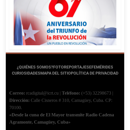
¿QUIÉNES SOMOS?
FOTOREPORTAJES
EFEMÉRIDES
CURIOSIDADES
MAPA DEL SITIO
POLÍTICA DE PRIVACIDAD
Correo:
rcadigital@icrt.cu
|
Teléfono:
(+53) 32298673
|
Dirección:
Calle Cisneros # 310, Camagüey, Cuba.
CP:
70100.
«Desde la cuna de El Mayor transmite Radio Cadena
Agramonte, Camagüey, Cuba»