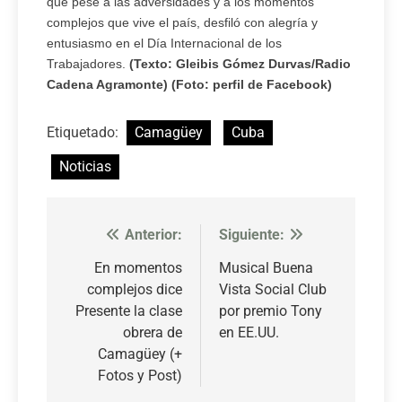
que pese a las adversidades y a los momentos
complejos que vive el país, desfiló con alegría y
entusiasmo en el Día Internacional de los
Trabajadores.
(Texto: Gleibis Gómez Durvas/Radio
Cadena Agramonte) (Foto: perfil de Facebook)
Etiquetado:
Camagüey
Cuba
Noticias
Anterior:
Siguiente:
Navegación
de
En momentos
Musical Buena
complejos dice
Vista Social Club
entradas
Presente la clase
por premio Tony
obrera de
en EE.UU.
Camagüey (+
Fotos y Post)