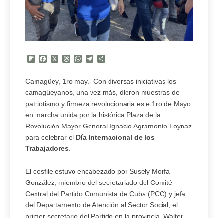
Flipboard
Facebook
X
Threads
WhatsApp
Telegram
Compartir
Camagüey, 1ro may.- Con diversas iniciativas los
camagüeyanos, una vez más, dieron muestras de
patriotismo y firmeza revolucionaria este 1ro de Mayo
en marcha unida por la histórica Plaza de la
Revolución Mayor General Ignacio Agramonte Loynaz
para celebrar el
Día Internacional de los
Trabajadores
.
El desfile estuvo encabezado por Susely Morfa
González, miembro del secretariado del Comité
Central del Partido Comunista de Cuba (PCC) y jefa
del Departamento de Atención al Sector Social; el
primer secretario del Partido en la provincia, Walter