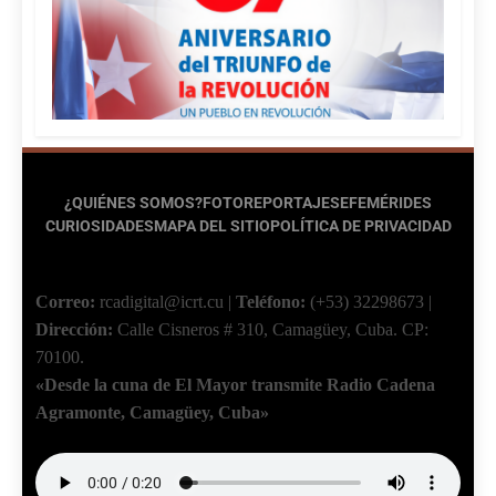
¿QUIÉNES SOMOS?
FOTOREPORTAJES
EFEMÉRIDES
CURIOSIDADES
MAPA DEL SITIO
POLÍTICA DE PRIVACIDAD
Correo:
rcadigital@icrt.cu
|
Teléfono:
(+53) 32298673
|
Dirección:
Calle Cisneros # 310, Camagüey, Cuba.
CP:
70100.
«Desde la cuna de El Mayor transmite Radio Cadena
Agramonte, Camagüey, Cuba»