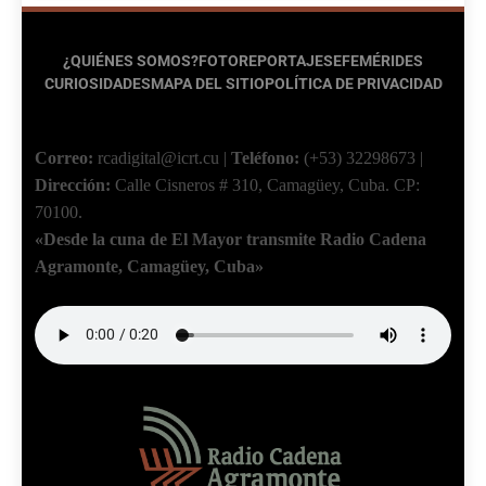
¿QUIÉNES SOMOS?
FOTOREPORTAJES
EFEMÉRIDES
CURIOSIDADES
MAPA DEL SITIO
POLÍTICA DE PRIVACIDAD
Correo:
rcadigital@icrt.cu
|
Teléfono:
(+53) 32298673
|
Dirección:
Calle Cisneros # 310, Camagüey, Cuba.
CP:
70100.
«Desde la cuna de El Mayor transmite Radio Cadena
Agramonte, Camagüey, Cuba»