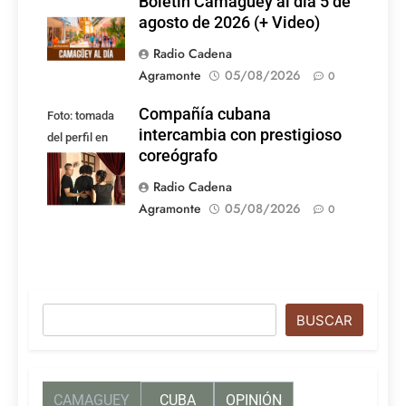
Boletín Camagüey al día 5 de
agosto de 2026 (+ Video)
Radio Cadena
Agramonte
05/08/2026
0
Compañía cubana
Foto: tomada
intercambia con prestigioso
del perfil en
coreógrafo
Facebook de la
compañía
Radio Cadena
Agramonte
05/08/2026
0
Buscar
BUSCAR
CAMAGUEY
CUBA
OPINIÓN