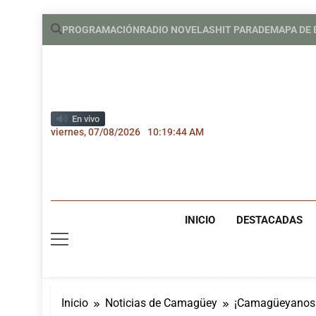
Saltar
PROGRAMACIÓN
RADIO NOVELAS
HIT PARADE
MAPA DE
al
contenido
En vivo
viernes, 07/08/2026
10:19:44 AM
INICIO
DESTACADAS
Inicio
Noticias de Camagüey
¡Camagüeyanos