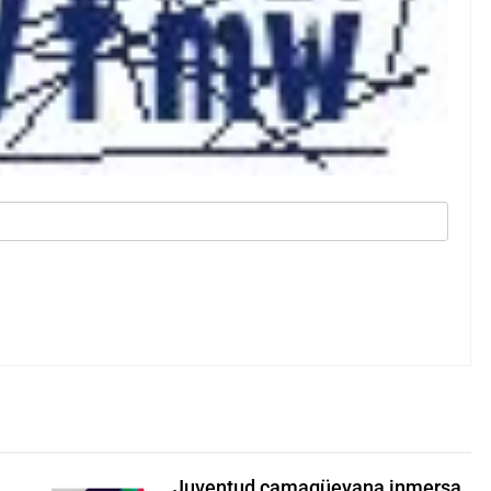
Juventud camagüeyana inmersa