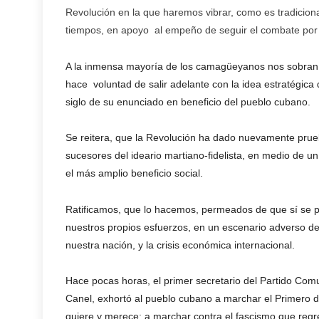
Revolución en la que haremos vibrar, como es tradicion
tiempos, en apoyo al empeño de seguir el combate por
A la inmensa mayoría de los camagüeyanos nos sobran 
hace voluntad de salir adelante con la idea estratégica
siglo de su enunciado en beneficio del pueblo cubano.
Se reitera, que la Revolución ha dado nuevamente prueb
sucesores del ideario martiano-fidelista, en medio de
el más amplio beneficio social.
Ratificamos, que lo hacemos, permeados de que sí se pu
nuestros propios esfuerzos, en un escenario adverso de
nuestra nación, y la crisis económica internacional.
Hace pocas horas, el primer secretario del Partido Com
Canel, exhortó al pueblo cubano a marchar el Primero d
quiere y merece; a marchar contra el fascismo que regre