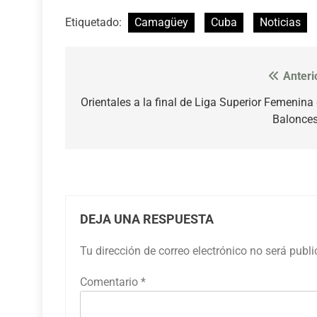
Etiquetado:
Camagüey
Cuba
Noticias
Anteri
Navegación
de
Orientales a la final de Liga Superior Femenina
Balonce
entradas
DEJA UNA RESPUESTA
Tu dirección de correo electrónico no será publ
Comentario
*