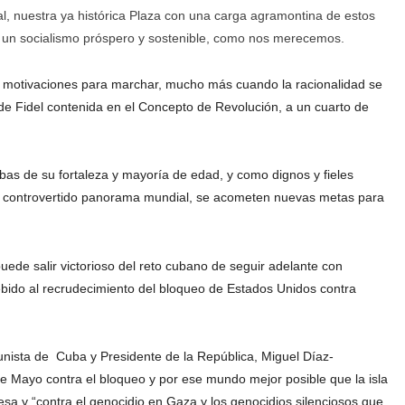
al, nuestra ya histórica Plaza con una carga agramontina de estos
 un socialismo próspero y sostenible, como nos merecemos.
motivaciones para marchar, mucho más cuando la racionalidad se
 de Fidel contenida en el Concepto de Revolución, a un cuarto de
as de su fortaleza y mayoría de edad, y como dignos y fieles
 un controvertido panorama mundial, se acometen nuevas metas para
ede salir victorioso del reto cubano de seguir adelante con
bido al recrudecimiento del bloqueo de Estados Unidos contra
unista de Cuba y Presidente de la República, Miguel Díaz-
e Mayo contra el bloqueo y por ese mundo mejor posible que la isla
sa y “contra el genocidio en Gaza y los genocidios silenciosos que