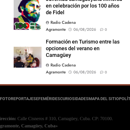
Foto: Internet
en celebración por los 100 años
de Fidel
Radio Cadena
Agramonte
06/08/2026
0
Formación en Turismo entre las
opciones del verano en
Camagüey
Radio Cadena
Agramonte
06/08/2026
0
FOTOREPORTAJES
EFEMÉRIDES
CURIOSIDADES
MAPA DEL SITIO
POLÍT
irección:
Calle Cisneros # 310, Camagüey, Cuba.
CP: 70100.
 Agramonte, Camagüey, Cuba»