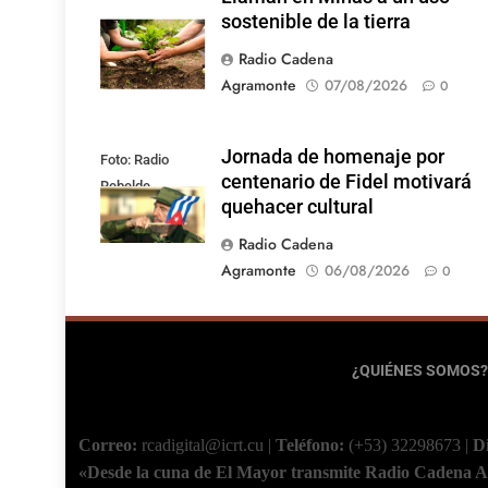
sostenible de la tierra
Radio Cadena
Agramonte
07/08/2026
0
Jornada de homenaje por
Foto: Radio
centenario de Fidel motivará
Rebelde
quehacer cultural
Radio Cadena
Agramonte
06/08/2026
0
¿QUIÉNES SOMOS?
Correo:
rcadigital@icrt.cu
|
Teléfono:
(+53) 32298673
|
D
«Desde la cuna de El Mayor transmite Radio Cadena