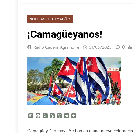
NOTICIAS DE CAMAGÜEY
¡Camagüeyanos!
0
Radio Cadena Agramonte
01/05/2025
Flipboard
Facebook
X
Threads
WhatsApp
Telegram
Compartir
Camagüey, 1ro may.- Arribamos a una nueva celebración 