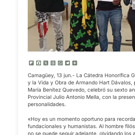
Flipboard
Facebook
X
Threads
WhatsApp
Telegram
Compartir
Camagüey, 13 jun.- La Cátedra Honorífica G
y la Vida y Obra de Armando Hart Dávalos, p
María Benítez Quevedo, celebró su sexto aniv
Provincial Julio Antonio Mella, con la presen
personalidades.
«Hoy es un momento oportuno para recordar 
fundacionales y humanistas. Al hombre filóso
no se puede seguir adelante, olvidando los 