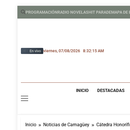
Saltar
PROGRAMACIÓN
RADIO NOVELAS
HIT PARADE
MAPA DE
al
contenido
viernes, 07/08/2026
8:32:16 AM
En vivo
INICIO
DESTACADAS
Inicio
Noticias de Camagüey
Cátedra Honoríf