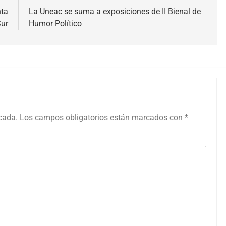
nta
La Uneac se suma a exposiciones de II Bienal de
Sur
Humor Político
icada.
Los campos obligatorios están marcados con
*