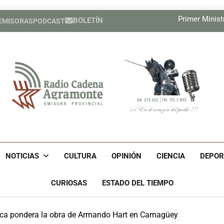
El MIT pres
Primer Ministr
BOLETÍN
 EMISORAS
PODCAST
Nuevas medidas de Estados Un
Relatores de la ONU exigen a E
El MIT pres
Primer Ministr
Nuevas medidas de Estados Un
Relatores de la ONU exigen a E
Radio Cadena Agra
Radio Cadena Agramonte, Emisora Provincial De Camagüe
Cu
NOTICIAS
CULTURA
OPINIÓN
CIENCIA
DEPOR
CURIOSAS
ESTADO DEL TIEMPO
ica pondera la obra de Armando Hart en Camagüey