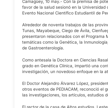
Camagüey, 10 may.- Con la premisa de potenc
favor de la salud sesionó en la Universidad 
Evento Nacional Científico Estudiantil de P
Alrededor de noventa trabajos de las provi
Tunas, Mayabeque, Ciego de Ávila, Cienfueg
presentaron relacionados con el Programa Mat
temáticas como la Genética, la Inmunología
de Gastroenterología.
Como antesala la Doctora en Ciencias Rasala
grado en Genética Clínica, impartió una co
investigación, un novedoso enfoque en la ate
El Doctor Alejandro Álvarez López, presiden
otros eventos de PEDIACAM, reconoció el gra
las investigaciones, los artículos, estudios 
El rector de la casa de Altos estudios, Lest