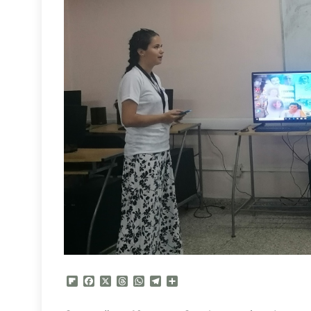
Flipboard
Facebook
X
Threads
WhatsApp
Telegram
Compartir