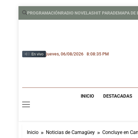
Saltar
PROGRAMACIÓN
RADIO NOVELAS
HIT PARADE
MAPA DE
al
contenido
jueves, 06/08/2026
8:08:36 PM
En vivo
INICIO
DESTACADAS
Inicio
Noticias de Camagüey
Concluye en Cam