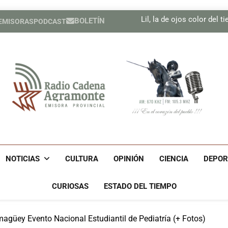
Emprender
Lil, la de ojos color del
BOLETÍN
 EMISORAS
PODCAST
Incentiva Sistema de Nacion
Celebrar
Emprender
Lil, la de ojos color del
Incentiva Sistema de Nacion
Celebrar
Radio Cadena Agra
Radio Cadena Agramonte, Emisora Provincial De Camagüe
Cu
NOTICIAS
CULTURA
OPINIÓN
CIENCIA
DEPOR
CURIOSAS
ESTADO DEL TIEMPO
agüey Evento Nacional Estudiantil de Pediatría (+ Fotos)