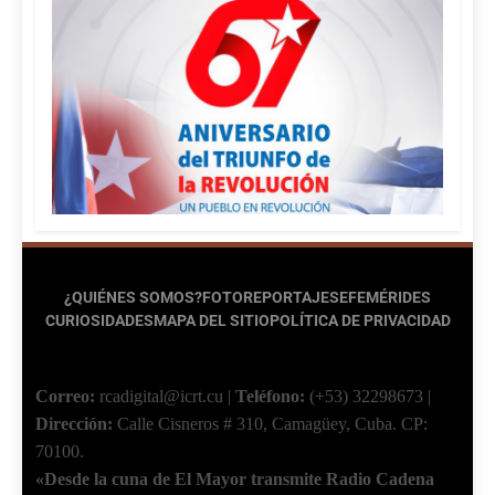
¿QUIÉNES SOMOS?
FOTOREPORTAJES
EFEMÉRIDES
CURIOSIDADES
MAPA DEL SITIO
POLÍTICA DE PRIVACIDAD
Correo:
rcadigital@icrt.cu
|
Teléfono:
(+53) 32298673
|
Dirección:
Calle Cisneros # 310, Camagüey, Cuba.
CP:
70100.
«Desde la cuna de El Mayor transmite Radio Cadena