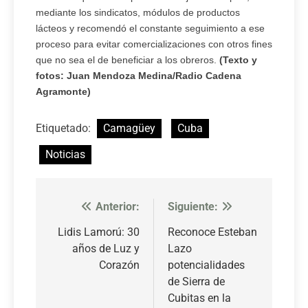
mediante los sindicatos, módulos de productos
lácteos y recomendó el constante seguimiento a ese
proceso para evitar comercializaciones con otros fines
que no sea el de beneficiar a los obreros.
(Texto y
fotos: Juan Mendoza Medina/Radio Cadena
Agramonte)
Etiquetado:
Camagüey
Cuba
Noticias
Anterior:
Siguiente:
Navegación
de
Lidis Lamorú: 30
Reconoce Esteban
años de Luz y
Lazo
entradas
Corazón
potencialidades
de Sierra de
Cubitas en la