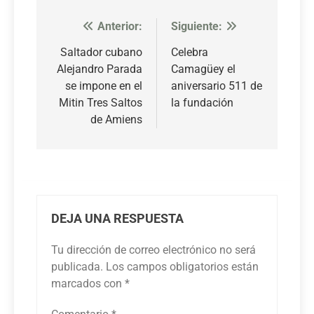
Anterior:
Siguiente:
Navegación
de
Saltador cubano
Celebra
Alejandro Parada
Camagüey el
entradas
se impone en el
aniversario 511 de
Mitin Tres Saltos
la fundación
de Amiens
DEJA UNA RESPUESTA
Tu dirección de correo electrónico no será
publicada.
Los campos obligatorios están
marcados con
*