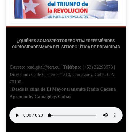
¿QUIÉNES SOMOS?
FOTOREPORTAJES
EFEMÉRIDES
CURIOSIDADES
MAPA DEL SITIO
POLÍTICA DE PRIVACIDAD
Correo:
rcadigital@icrt.cu
|
Teléfono:
(+53) 32298673
|
Dirección:
Calle Cisneros # 310, Camagüey, Cuba.
CP:
70100.
«Desde la cuna de El Mayor transmite Radio Cadena
Agramonte, Camagüey, Cuba»