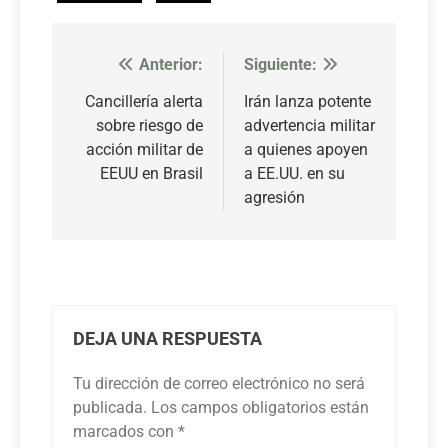
Anterior:
Siguiente:
Navegación
de
Cancillería alerta
Irán lanza potente
sobre riesgo de
advertencia militar
entradas
acción militar de
a quienes apoyen
EEUU en Brasil
a EE.UU. en su
agresión
DEJA UNA RESPUESTA
Tu dirección de correo electrónico no será
publicada.
Los campos obligatorios están
marcados con
*