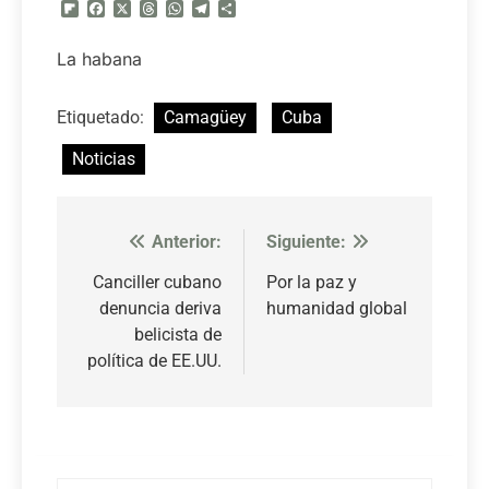
Flipboard
Facebook
X
Threads
WhatsApp
Telegram
Compartir
La habana
Etiquetado:
Camagüey
Cuba
Noticias
Anterior:
Siguiente:
Navegación
de
Canciller cubano
Por la paz y
denuncia deriva
humanidad global
entradas
belicista de
política de EE.UU.