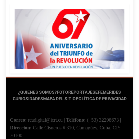
¿QUIÉNES SOMOS?
FOTOREPORTAJES
EFEMÉRIDES
CURIOSIDADES
MAPA DEL SITIO
POLÍTICA DE PRIVACIDAD
Correo:
rcadigital@icrt.cu
|
Teléfono:
(+53) 32298673
|
Dirección:
Calle Cisneros # 310, Camagüey, Cuba.
CP:
70100.