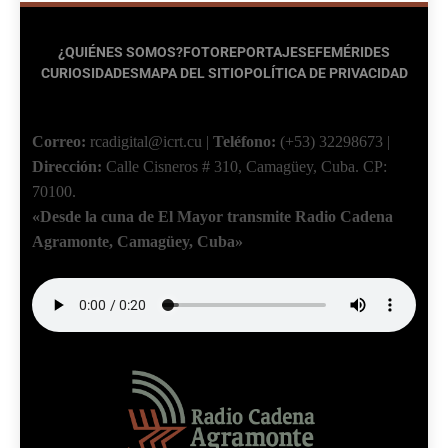
¿QUIÉNES SOMOS?
FOTOREPORTAJES
EFEMÉRIDES
CURIOSIDADES
MAPA DEL SITIO
POLÍTICA DE PRIVACIDAD
Correo:
rcadigital@icrt.cu
|
Teléfono:
(+53) 32298673
|
Dirección:
Calle Cisneros # 310, Camagüey, Cuba.
CP:
70100.
«Desde la cuna de El Mayor transmite Radio Cadena
Agramonte, Camagüey, Cuba»