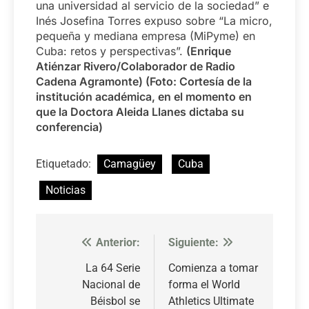
una universidad al servicio de la sociedad” e
Inés Josefina Torres expuso sobre “La micro,
pequeña y mediana empresa (MiPyme) en
Cuba: retos y perspectivas”.
(Enrique
Atiénzar Rivero/Colaborador de Radio
Cadena Agramonte) (Foto: Cortesía de la
institución académica, en el momento en
que la Doctora Aleida Llanes dictaba su
conferencia)
Etiquetado:
Camagüey
Cuba
Noticias
Anterior:
Siguiente:
Navegación
de
La 64 Serie
Comienza a tomar
Nacional de
forma el World
entradas
Béisbol se
Athletics Ultimate