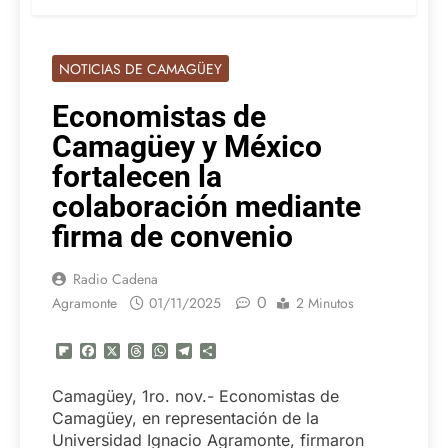
NOTICIAS DE CAMAGÜEY
Economistas de
Camagüey y México
fortalecen la
colaboración mediante
firma de convenio
Radio Cadena
0
Agramonte
01/11/2025
2 Minutos
Flipboard
Facebook
X
Threads
WhatsApp
Telegram
Compartir
Camagüey, 1ro. nov.- Economistas de
Camagüey, en representación de la
Universidad Ignacio Agramonte, firmaron