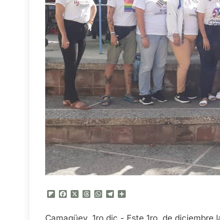
Flipboard
Facebook
X
Threads
WhatsApp
Telegram
Compartir
Camagüey, 1ro dic.- Este 1ro. de diciembre l