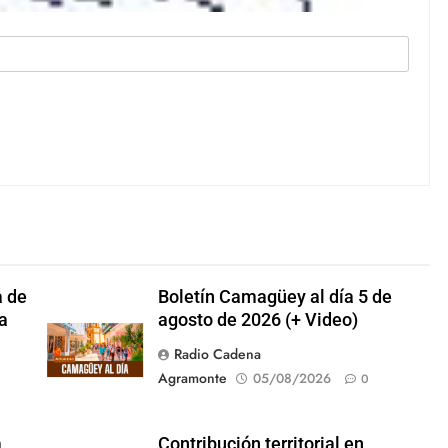
a de
Boletín Camagüey al día 5 de
a
agosto de 2026 (+ Video)
Radio Cadena
Agramonte
05/08/2026
0
a
Contribución territorial en