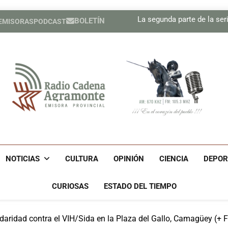
precisión
Sindicatos en Dakota del
La segunda parte de la seri
BOLETÍN
 EMISORAS
PODCAST
Cubano Ronald Men
Estados Unidos ha util
precisión
Sindicatos en Dakota del
La segunda parte de la seri
Cubano Ronald Men
Estados Unidos ha util
precisión
Radio Cadena Agra
Radio Cadena Agramonte, Emisora Provincial De Camagüe
Cu
NOTICIAS
CULTURA
OPINIÓN
CIENCIA
DEPOR
CURIOSAS
ESTADO DEL TIEMPO
daridad contra el VIH/Sida en la Plaza del Gallo, Camagüey (+ 