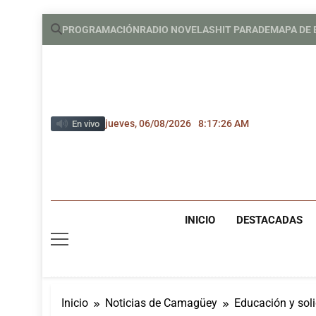
Saltar
PROGRAMACIÓN
RADIO NOVELAS
HIT PARADE
MAPA DE
al
contenido
jueves, 06/08/2026
8:17:28 AM
En vivo
INICIO
DESTACADAS
Inicio
Noticias de Camagüey
Educación y soli