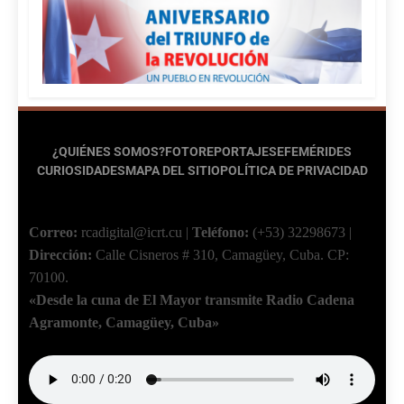
¿QUIÉNES SOMOS?
FOTOREPORTAJES
EFEMÉRIDES
CURIOSIDADES
MAPA DEL SITIO
POLÍTICA DE PRIVACIDAD
Correo:
rcadigital@icrt.cu
|
Teléfono:
(+53) 32298673
|
Dirección:
Calle Cisneros # 310, Camagüey, Cuba.
CP:
70100.
«Desde la cuna de El Mayor transmite Radio Cadena
Agramonte, Camagüey, Cuba»