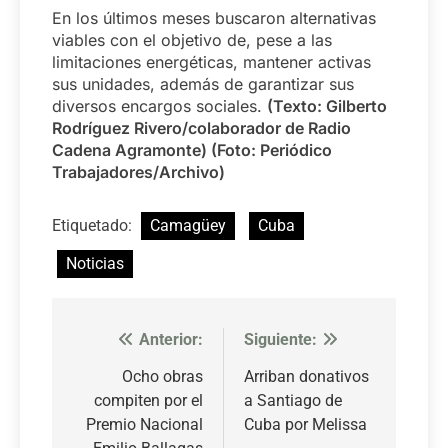
En los últimos meses buscaron alternativas
viables con el objetivo de, pese a las
limitaciones energéticas, mantener activas
sus unidades, además de garantizar sus
diversos encargos sociales.
(Texto: Gilberto
Rodríguez Rivero/colaborador de Radio
Cadena Agramonte) (Foto: Periódico
Trabajadores/Archivo)
Etiquetado:
Camagüey
Cuba
Noticias
Anterior:
Siguiente:
Navegación
de
Ocho obras
Arriban donativos
compiten por el
a Santiago de
entradas
Premio Nacional
Cuba por Melissa