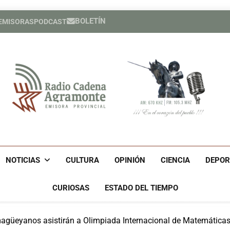
BOLETÍN
 EMISORAS
PODCAST
Expertos del Consejo de Der
Héroe cuban
Expertos del Consejo de Der
Héroe cuban
Radio Cadena Agra
Radio Cadena Agramonte, Emisora Provincial De Camagüe
Cu
NOTICIAS
CULTURA
OPINIÓN
CIENCIA
DEPOR
CURIOSAS
ESTADO DEL TIEMPO
agüeyanos asistirán a Olimpiada Internacional de Matemática