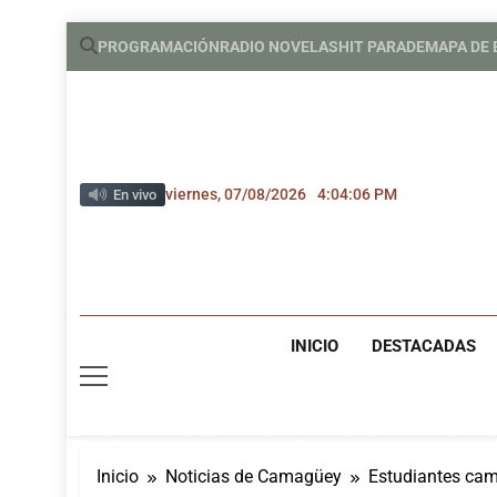
Saltar
PROGRAMACIÓN
RADIO NOVELAS
HIT PARADE
MAPA DE
al
contenido
viernes, 07/08/2026
4:04:07 PM
En vivo
INICIO
DESTACADAS
Inicio
Noticias de Camagüey
Estudiantes cam