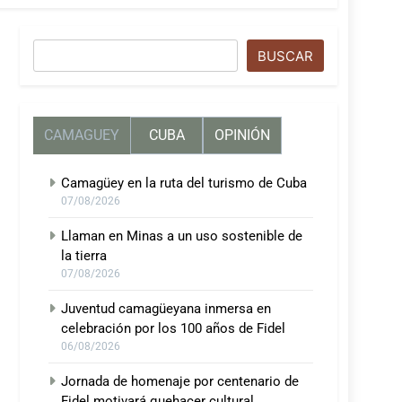
Buscar
BUSCAR
CAMAGUEY
CUBA
OPINIÓN
Camagüey en la ruta del turismo de Cuba
07/08/2026
Llaman en Minas a un uso sostenible de
la tierra
07/08/2026
Juventud camagüeyana inmersa en
celebración por los 100 años de Fidel
06/08/2026
Jornada de homenaje por centenario de
Fidel motivará quehacer cultural