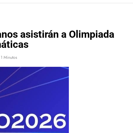
os asistirán a Olimpiada
áticas
1 Minutos