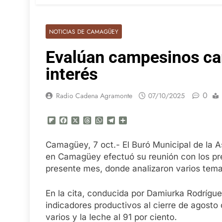
NOTICIAS DE CAMAGÜEY
Evalúan campesinos c
interés
0
Radio Cadena Agramonte
07/10/2025
Flipboard
Facebook
X
Threads
WhatsApp
Telegram
Compartir
Camagüey, 7 oct.- El Buró Municipal de la 
en Camagüey efectuó su reunión con los pr
presente mes, donde analizaron varios tema
En la cita, conducida por Damiurka Rodrígue
indicadores productivos al cierre de agosto
varios y la leche al 91 por ciento.