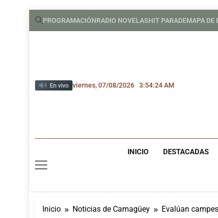
Saltar
PROGRAMACIÓN
RADIO NOVELAS
HIT PARADE
MAPA DE
al
contenido
viernes, 07/08/2026
3:54:25 AM
En vivo
INICIO
DESTACADAS
Inicio
Noticias de Camagüey
Evalúan campes