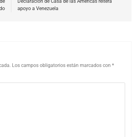
 de
Declaración de Casa de las Américas reitera
udo
apoyo a Venezuela
icada.
Los campos obligatorios están marcados con
*