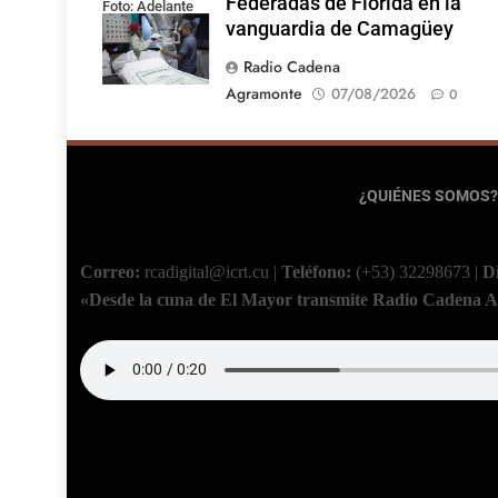
Federadas de Florida en la
Foto: Adelante
vanguardia de Camagüey
Radio Cadena
Agramonte
07/08/2026
0
¿QUIÉNES SOMOS?
Correo:
rcadigital@icrt.cu
|
Teléfono:
(+53) 32298673
|
D
«Desde la cuna de El Mayor transmite Radio Cadena