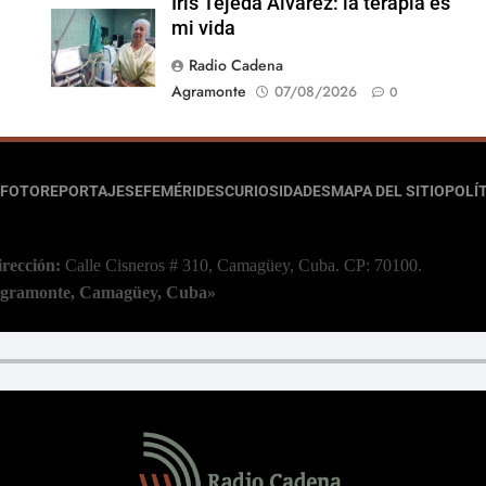
Iris Tejeda Álvarez: la terapia es
mi vida
Radio Cadena
Agramonte
07/08/2026
0
FOTOREPORTAJES
EFEMÉRIDES
CURIOSIDADES
MAPA DEL SITIO
POLÍT
irección:
Calle Cisneros # 310, Camagüey, Cuba.
CP: 70100.
 Agramonte, Camagüey, Cuba»