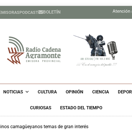
Mejora calidad de vida de inf
Atención 
BOLETÍN
 EMISORAS
PODCAST
Federada
Mejora calidad de vida de inf
Atención 
Federada
Radio Cadena Agra
Radio Cadena Agramonte, Emisora Provincial De Camagüe
Cu
NOTICIAS
CULTURA
OPINIÓN
CIENCIA
DEPOR
CURIOSAS
ESTADO DEL TIEMPO
inos camagüeyanos temas de gran interés