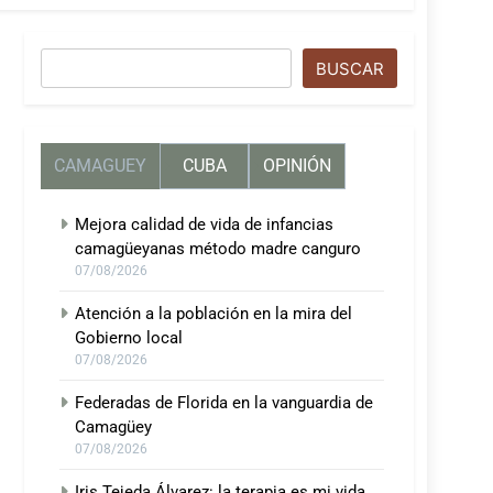
Buscar
BUSCAR
CAMAGUEY
CUBA
OPINIÓN
Mejora calidad de vida de infancias
camagüeyanas método madre canguro
07/08/2026
Atención a la población en la mira del
Gobierno local
07/08/2026
Federadas de Florida en la vanguardia de
Camagüey
07/08/2026
Iris Tejeda Álvarez: la terapia es mi vida