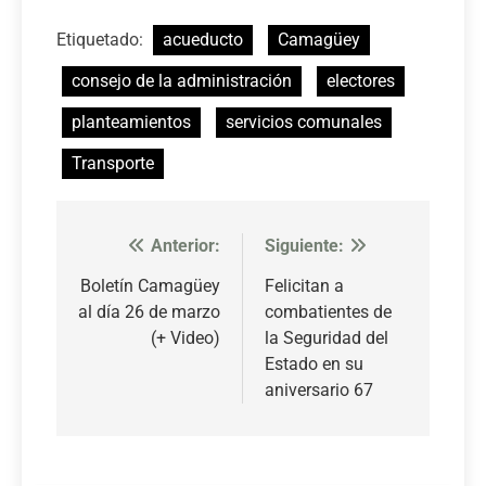
Etiquetado:
acueducto
Camagüey
consejo de la administración
electores
planteamientos
servicios comunales
Transporte
Anterior:
Siguiente:
Navegación
de
Boletín Camagüey
Felicitan a
al día 26 de marzo
combatientes de
entradas
(+ Video)
la Seguridad del
Estado en su
aniversario 67