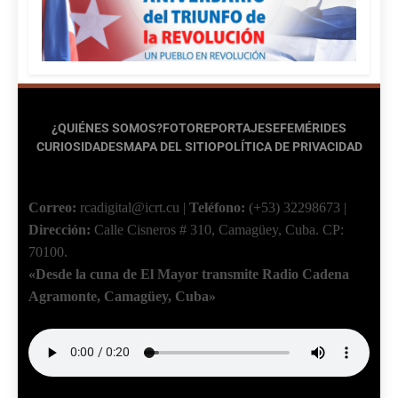
¿QUIÉNES SOMOS?
FOTOREPORTAJES
EFEMÉRIDES
CURIOSIDADES
MAPA DEL SITIO
POLÍTICA DE PRIVACIDAD
Correo:
rcadigital@icrt.cu
|
Teléfono:
(+53) 32298673
|
Dirección:
Calle Cisneros # 310, Camagüey, Cuba.
CP:
70100.
«Desde la cuna de El Mayor transmite Radio Cadena
Agramonte, Camagüey, Cuba»