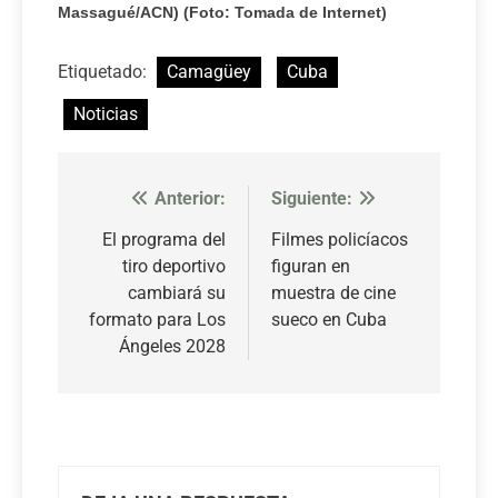
Massagué/ACN) (Foto: Tomada de Internet)
Etiquetado:
Camagüey
Cuba
Noticias
Anterior:
Siguiente:
Navegación
de
El programa del
Filmes policíacos
tiro deportivo
figuran en
entradas
cambiará su
muestra de cine
formato para Los
sueco en Cuba
Ángeles 2028