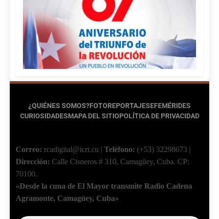
¿QUIÉNES SOMOS?
FOTOREPORTAJES
EFEMÉRIDES
CURIOSIDADES
MAPA DEL SITIO
POLÍTICA DE PRIVACIDAD
Correo:
rcadigital@icrt.cu
|
Teléfono:
(+53) 32298673
|
Dirección:
Calle Cisneros # 310, Camagüey, Cuba.
CP:
70100.
«Desde la cuna de El Mayor transmite Radio Cadena
Agramonte, Camagüey, Cuba»