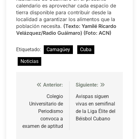
calendario es aprovechar cada espacio de
tierra disponible para contribuir desde la
localidad a garantizar los alimentos que la
población necesita.
(Texto: Yamilé Ricardo
Velázquez/Radio Guáimaro) (Foto: ACN)
Etiquetado:
Camagüey
Cuba
Noticias
Anterior:
Siguiente:
Navegación
de
Colegio
Avispas siguen
Universitario de
vivas en semifinal
entradas
Periodismo
de la Liga Élite del
convoca a
Béisbol Cubano
examen de aptitud