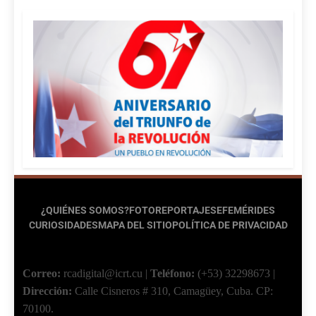
¿QUIÉNES SOMOS?
FOTOREPORTAJES
EFEMÉRIDES
CURIOSIDADES
MAPA DEL SITIO
POLÍTICA DE PRIVACIDAD
Correo:
rcadigital@icrt.cu
|
Teléfono:
(+53) 32298673
|
Dirección:
Calle Cisneros # 310, Camagüey, Cuba.
CP:
70100.