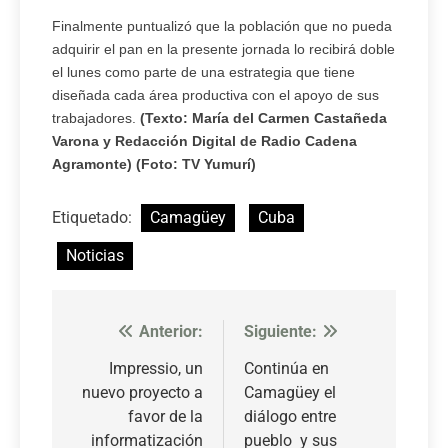
Finalmente puntualizó que la población que no pueda
adquirir el pan en la presente jornada lo recibirá doble
el lunes como parte de una estrategia que tiene
diseñada cada área productiva con el apoyo de sus
trabajadores.
(Texto: María del Carmen Castañeda
Varona y Redacción Digital de Radio Cadena
Agramonte) (Foto: TV Yumurí)
Etiquetado:
Camagüey
Cuba
Noticias
Anterior:
Siguiente:
Navegación
de
Impressio, un
Continúa en
nuevo proyecto a
Camagüey el
entradas
favor de la
diálogo entre
informatización
pueblo y sus