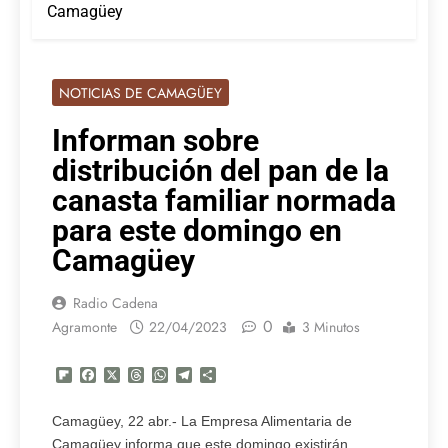
Camagüey
NOTICIAS DE CAMAGÜEY
Informan sobre
distribución del pan de la
canasta familiar normada
para este domingo en
Camagüey
Radio Cadena
0
Agramonte
22/04/2023
3 Minutos
Flipboard
Facebook
X
Threads
WhatsApp
Telegram
Compartir
Camagüey, 22 abr.- La Empresa Alimentaria de
Camagüey informa que este domingo existirán