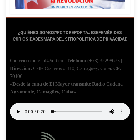
¿QUIÉNES SOMOS?
FOTOREPORTAJES
EFEMÉRIDES
CURIOSIDADES
MAPA DEL SITIO
POLÍTICA DE PRIVACIDAD
Correo:
rcadigital@icrt.cu
|
Teléfono:
(+53) 32298673
|
Dirección:
Calle Cisneros # 310, Camagüey, Cuba.
CP:
70100.
«Desde la cuna de El Mayor transmite Radio Cadena
Agramonte, Camagüey, Cuba»