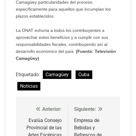
Camagüey particularidades del proceso,
específicamente para aquellos que incumplan los
plazos establecidos.
La ONAT exhorta a todos los contribuyentes a
aprovechar estos beneficios y a cumplir con sus
responsabilidades fiscales, contribuyendo así al
desarrollo económico del país.
(Fuente: Televisión
Camagüey)
Etiquetado:
Camagüey
Cuba
Noticias
Anterior:
Siguiente:
Navegación
de
Evalúa Consejo
Empresa de
Provincial de las
Bebidas y
entradas
Artes Escénicas
Refrescos de