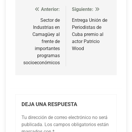
Anterior:
Siguiente:
Navegación
de
Sector de
Entrega Unión de
Industrias en
Periodistas de
entradas
Camagüey al
Cuba premio al
frente de
actor Patricio
importantes
Wood
programas
socioeconómicos
DEJA UNA RESPUESTA
Tu dirección de correo electrónico no será
publicada.
Los campos obligatorios están
marcados con
*