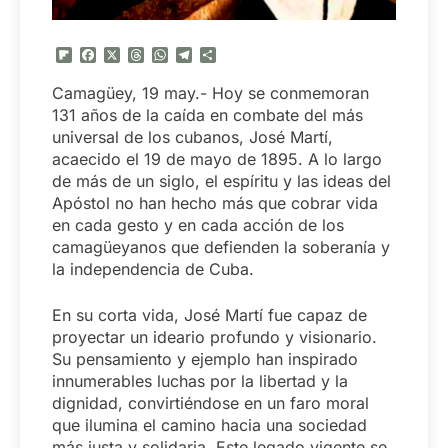
Flipboard
Facebook
X
Threads
WhatsApp
Telegram
Compartir
Camagüey, 19 may.- Hoy se conmemoran
131 años de la caída en combate del más
universal de los cubanos, José Martí,
acaecido el 19 de mayo de 1895. A lo largo
de más de un siglo, el espíritu y las ideas del
Apóstol no han hecho más que cobrar vida
en cada gesto y en cada acción de los
camagüeyanos que defienden la soberanía y
la independencia de Cuba.
En su corta vida, José Martí fue capaz de
proyectar un ideario profundo y visionario.
Su pensamiento y ejemplo han inspirado
innumerables luchas por la libertad y la
dignidad, convirtiéndose en un faro moral
que ilumina el camino hacia una sociedad
más justa y solidaria. Este legado vigente se