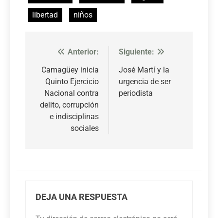
libertad
niños
Anterior:
Siguiente:
Navegación
de
Camagüey inicia
José Martí y la
Quinto Ejercicio
urgencia de ser
entradas
Nacional contra
periodista
delito, corrupción
e indisciplinas
sociales
DEJA UNA RESPUESTA