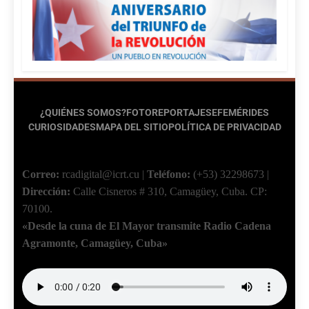
¿QUIÉNES SOMOS?
FOTOREPORTAJES
EFEMÉRIDES
CURIOSIDADES
MAPA DEL SITIO
POLÍTICA DE PRIVACIDAD
Correo:
rcadigital@icrt.cu
|
Teléfono:
(+53) 32298673
|
Dirección:
Calle Cisneros # 310, Camagüey, Cuba.
CP:
70100.
«Desde la cuna de El Mayor transmite Radio Cadena
Agramonte, Camagüey, Cuba»