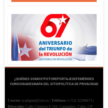
¿QUIÉNES SOMOS?
FOTOREPORTAJES
EFEMÉRIDES
CURIOSIDADES
MAPA DEL SITIO
POLÍTICA DE PRIVACIDAD
Correo:
rcadigital@icrt.cu
|
Teléfono:
(+53) 32298673
|
Dirección:
Calle Cisneros # 310, Camagüey, Cuba.
CP: