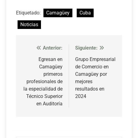
Etiquetado:
Camagüey
Cuba
Noticias
Anterior:
Siguiente:
Navegación
de
Egresan en
Grupo Empresarial
Camagüey
de Comercio en
entradas
primeros
Camagüey por
profesionales de
mejores
la especialidad de
resultados en
Técnico Superior
2024
en Auditoría