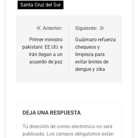
Santa Cruz del Sur
Anterior:
Siguiente:
Navegación
de
Primer ministro
Guáimaro refuerza
pakistaní: EE.UU. e
chequeos y
entradas
Irán llegan a un
limpieza para
acuerdo de paz
evitar brotes de
dengue y zika
DEJA UNA RESPUESTA
Tu dirección de correo electrónico no será
publicada.
Los campos obligatorios están