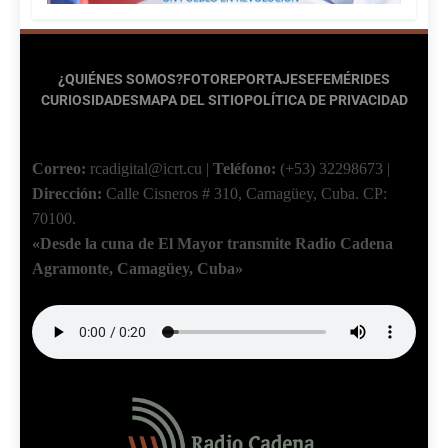
¿QUIÉNES SOMOS?
FOTOREPORTAJES
EFEMÉRIDES
CURIOSIDADES
MAPA DEL SITIO
POLÍTICA DE PRIVACIDAD
Correo:
rcadigital@icrt.cu
|
Teléfono:
(+53) 32298673
|
Dirección:
Calle Cisneros # 310, Camagüey, Cuba.
CP:
70100.
«Desde la cuna de El Mayor transmite Radio Cadena
Agramonte, Camagüey, Cuba»