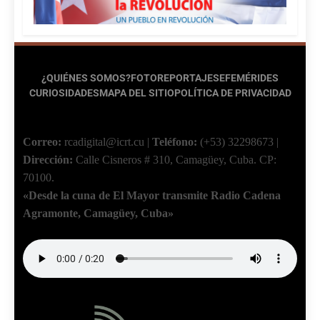
¿QUIÉNES SOMOS?
FOTOREPORTAJES
EFEMÉRIDES
CURIOSIDADES
MAPA DEL SITIO
POLÍTICA DE PRIVACIDAD
Correo:
rcadigital@icrt.cu
|
Teléfono:
(+53) 32298673
|
Dirección:
Calle Cisneros # 310, Camagüey, Cuba.
CP:
70100.
«Desde la cuna de El Mayor transmite Radio Cadena
Agramonte, Camagüey, Cuba»