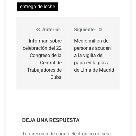
entrega de leche
Anterior:
Siguiente:
Navegación
de
Informan sobre
Medio millón de
celebración del 22
personas acuden
entradas
Congreso de la
a la vigilia del
Central de
papa en la plaza
Trabajadores de
de Lima de Madrid
Cuba
DEJA UNA RESPUESTA
Tu dirección de correo electrónico no será