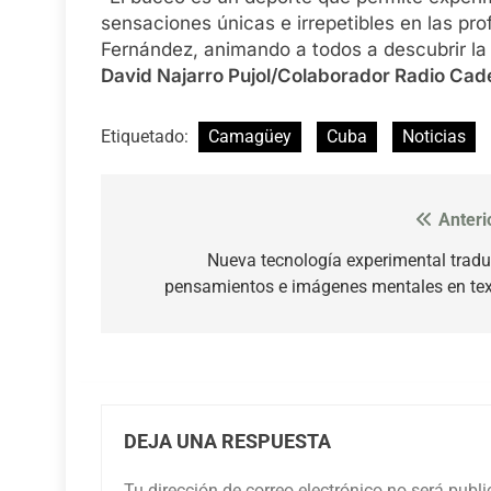
sensaciones únicas e irrepetibles en las p
Fernández, animando a todos a descubrir la
David Najarro Pujol/Colaborador Radio Cade
Etiquetado:
Camagüey
Cuba
Noticias
Anteri
Navegación
de
Nueva tecnología experimental trad
pensamientos e imágenes mentales en te
entradas
DEJA UNA RESPUESTA
Tu dirección de correo electrónico no será publ