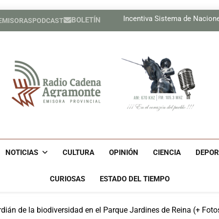
Lil, la de ojos color del
Incentiva Sistema de Nacion
BOLETÍN
 EMISORAS
PODCAST
Celebrar
Tres cubanos ya están e
Lil, la de ojos color del
Incentiva Sistema de Nacion
Celebrar
Tres cubanos ya están e
Radio Cadena Agra
Radio Cadena Agramonte, Emisora Provincial De Camagüe
Cu
NOTICIAS
CULTURA
OPINIÓN
CIENCIA
DEPOR
CURIOSAS
ESTADO DEL TIEMPO
dián de la biodiversidad en el Parque Jardines de Reina (+ Foto