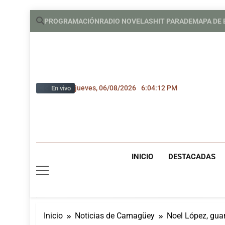
Saltar
PROGRAMACIÓN
RADIO NOVELAS
HIT PARADE
MAPA DE
al
contenido
jueves, 06/08/2026
6:04:13 PM
En vivo
INICIO
DESTACADAS
Inicio
Noticias de Camagüey
Noel López, guar