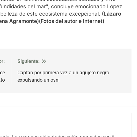
rofundidades del mar", concluye emocionado López
 belleza de este ecosistema excepcional.
(Lázaro
na Agramonte)(Fotos del autor e Internet)
or:
Siguiente:
uce
Captan por primera vez a un agujero negro
xto
expulsando un ovni
icada.
Los campos obligatorios están marcados con
*