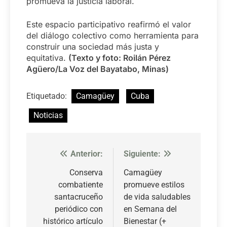
promueva la justicia laboral.
Este espacio participativo reafirmó el valor
del diálogo colectivo como herramienta para
construir una sociedad más justa y
equitativa.
(
Texto y foto: Roilán Pérez
Agüero/La Voz del Bayatabo, Minas)
Etiquetado:
Camagüey
Cuba
Noticias
Anterior:
Siguiente:
Navegación
de
Conserva
Camagüey
combatiente
promueve estilos
entradas
santacruceño
de vida saludables
periódico con
en Semana del
histórico artículo
Bienestar (+