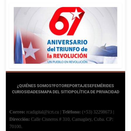
¿QUIÉNES SOMOS?
FOTOREPORTAJES
EFEMÉRIDES
CURIOSIDADES
MAPA DEL SITIO
POLÍTICA DE PRIVACIDAD
Correo:
rcadigital@icrt.cu
|
Teléfono:
(+53) 32298673
|
Dirección:
Calle Cisneros # 310, Camagüey, Cuba.
CP:
70100.