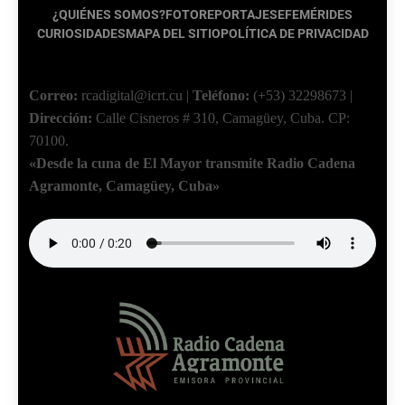
¿QUIÉNES SOMOS?
FOTOREPORTAJES
EFEMÉRIDES
CURIOSIDADES
MAPA DEL SITIO
POLÍTICA DE PRIVACIDAD
Correo:
rcadigital@icrt.cu
|
Teléfono:
(+53) 32298673
|
Dirección:
Calle Cisneros # 310, Camagüey, Cuba.
CP:
70100.
«Desde la cuna de El Mayor transmite Radio Cadena
Agramonte, Camagüey, Cuba»