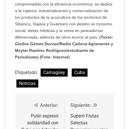
comprometida con la eficiencia económica, se dedica
a la captura, industrialización y comercialización de
los productos de la acuicultura de los territorios de
Sibanicú, Najasa y Guáimaro con destino al consumo
social, dietas médicas y la venta en pescaderías
diferenciada, además de otros envíos al país.
(Texto:
Gleibis Gómez Durvas/Radio Cadena Agramonte y
Meyler Ramírez Rodríguez/estudiante de
Periodismo) (Foto: Internet)
Etiquetado:
Camagüey
Cuba
Noticias
Anterior:
Siguiente:
Navegación
de
Putin expresó
Superó Frutas
solidaridad con
Selectas
entradas