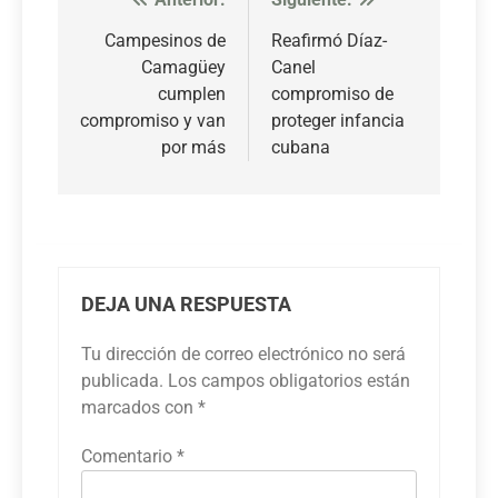
Navegación
de
Campesinos de
Reafirmó Díaz-
Camagüey
Canel
entradas
cumplen
compromiso de
compromiso y van
proteger infancia
por más
cubana
DEJA UNA RESPUESTA
Tu dirección de correo electrónico no será
publicada.
Los campos obligatorios están
marcados con
*
Comentario
*