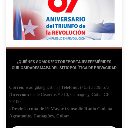
¿QUIÉNES SOMOS?
FOTOREPORTAJES
EFEMÉRIDES
CURIOSIDADES
MAPA DEL SITIO
POLÍTICA DE PRIVACIDAD
Correo:
rcadigital@icrt.cu
|
Teléfono:
(+53) 32298673
|
Dirección:
Calle Cisneros # 310, Camagüey, Cuba.
CP:
70100.
«Desde la cuna de El Mayor transmite Radio Cadena
Agramonte, Camagüey, Cuba»