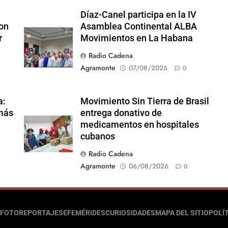
Díaz-Canel participa en la IV
on
Asamblea Continental ALBA
r
Movimientos en La Habana
Radio Cadena
Agramonte
07/08/2026
0
a:
Movimiento Sin Tierra de Brasil
amás
entrega donativo de
medicamentos en hospitales
cubanos
Radio Cadena
Agramonte
06/08/2026
0
FOTOREPORTAJES
EFEMÉRIDES
CURIOSIDADES
MAPA DEL SITIO
POLÍT