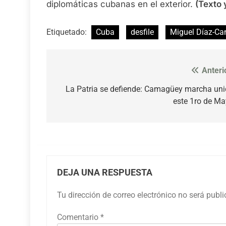
diplomáticas cubanas en el exterior.
(Texto 
Etiquetado:
Cuba
desfile
Miguel Díaz-Ca
Anteri
Navegación
de
La Patria se defiende: Camagüey marcha un
este 1ro de M
entradas
DEJA UNA RESPUESTA
Tu dirección de correo electrónico no será publ
Comentario
*