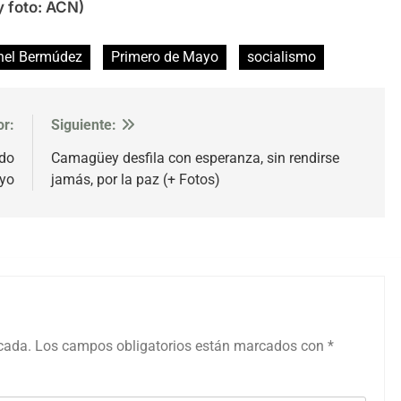
y foto: ACN)
nel Bermúdez
Primero de Mayo
socialismo
or:
Siguiente:
ido
Camagüey desfila con esperanza, sin rendirse
ayo
jamás, por la paz (+ Fotos)
icada.
Los campos obligatorios están marcados con
*