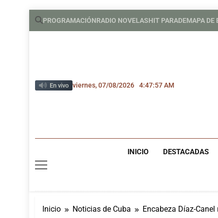
Saltar
PROGRAMACIÓN
RADIO NOVELAS
HIT PARADE
MAPA DE
al
contenido
viernes, 07/08/2026
4:47:58 AM
En vivo
INICIO
DESTACADAS
Inicio
Noticias de Cuba
Encabeza Díaz-Canel m