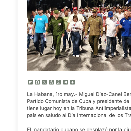
Flipboard
Facebook
X
Threads
WhatsApp
Telegram
Compartir
La Habana, 1ro may.- Miguel Díaz-Canel Ber
Partido Comunista de Cuba y presidente de l
tiene lugar hoy en la Tribuna Antiimperialist
país en saludo al Día Internacional de los T
El mandatario cubano se desplazó por la ci