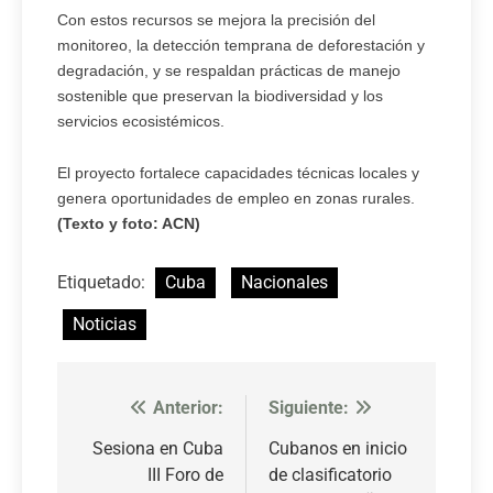
Con estos recursos se mejora la precisión del
monitoreo, la detección temprana de deforestación y
degradación, y se respaldan prácticas de manejo
sostenible que preservan la biodiversidad y los
servicios ecosistémicos.
El proyecto fortalece capacidades técnicas locales y
genera oportunidades de empleo en zonas rurales.
(Texto y foto: ACN)
Etiquetado:
Cuba
Nacionales
Noticias
Anterior:
Siguiente:
Navegación
de
Sesiona en Cuba
Cubanos en inicio
III Foro de
de clasificatorio
entradas