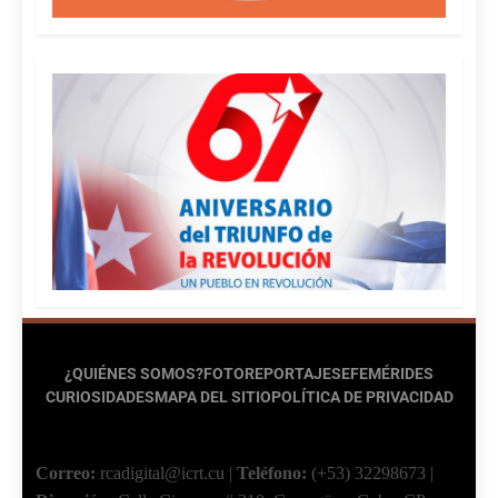
¿QUIÉNES SOMOS?
FOTOREPORTAJES
EFEMÉRIDES
CURIOSIDADES
MAPA DEL SITIO
POLÍTICA DE PRIVACIDAD
Correo:
rcadigital@icrt.cu
|
Teléfono:
(+53) 32298673
|