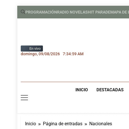
Saltar
PROGRAMACIÓN
RADIO NOVELAS
HIT PARADE
MAPA DE
al
contenido
En vivo
domingo, 09/08/2026
7:35:00 AM
INICIO
DESTACADAS
Inicio
Página de entradas
Nacionales