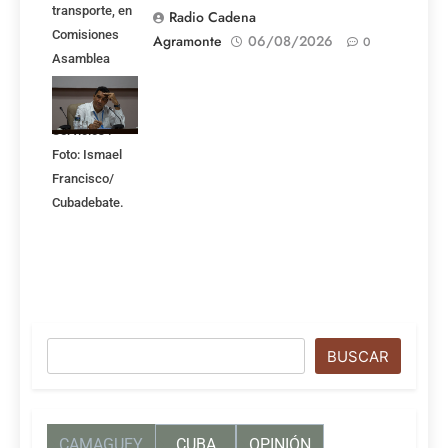
transporte, en
Radio Cadena
Comisiones
Agramonte
06/08/2026
0
Asamblea
Nacional,
Atención a los
Servicios .
Foto: Ismael
Francisco/
Cubadebate.
Buscar
BUSCAR
CAMAGUEY
CUBA
OPINIÓN