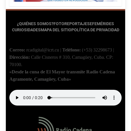
¿QUIÉNES SOMOS?
FOTOREPORTAJES
EFEMÉRIDES
CURIOSIDADES
MAPA DEL SITIO
POLÍTICA DE PRIVACIDAD
Correo:
rcadigital@icrt.cu
|
Teléfono:
(+53) 32298673
|
Dirección:
Calle Cisneros # 310, Camagüey, Cuba.
CP:
70100.
«Desde la cuna de El Mayor transmite Radio Cadena
Agramonte, Camagüey, Cuba»