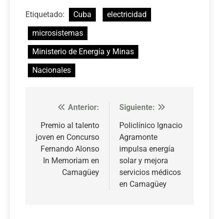
Etiquetado:
Cuba
electricidad
microsistemas
Ministerio de Energía y Minas
Nacionales
Anterior:
Siguiente:
Navegación
de
Premio al talento
Policlínico Ignacio
joven en Concurso
Agramonte
entradas
Fernando Alonso
impulsa energía
In Memoriam en
solar y mejora
Camagüey
servicios médicos
en Camagüey