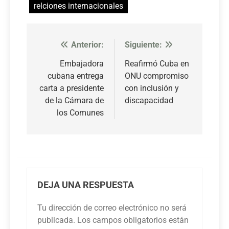
relciones internacionales
Anterior:
Siguiente:
Navegación
de
Embajadora
Reafirmó Cuba en
cubana entrega
ONU compromiso
entradas
carta a presidente
con inclusión y
de la Cámara de
discapacidad
los Comunes
DEJA UNA RESPUESTA
Tu dirección de correo electrónico no será
publicada.
Los campos obligatorios están