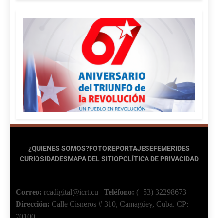
¿QUIÉNES SOMOS?
FOTOREPORTAJES
EFEMÉRIDES
CURIOSIDADES
MAPA DEL SITIO
POLÍTICA DE PRIVACIDAD
Correo:
rcadigital@icrt.cu
|
Teléfono:
(+53) 32298673
|
Dirección:
Calle Cisneros # 310, Camagüey, Cuba.
CP:
70100.