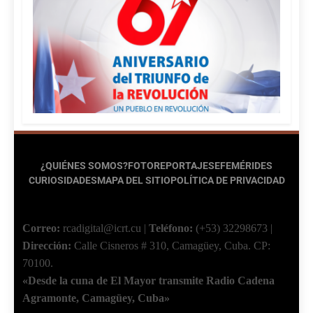
¿QUIÉNES SOMOS?
FOTOREPORTAJES
EFEMÉRIDES
CURIOSIDADES
MAPA DEL SITIO
POLÍTICA DE PRIVACIDAD
Correo:
rcadigital@icrt.cu
|
Teléfono:
(+53) 32298673
|
Dirección:
Calle Cisneros # 310, Camagüey, Cuba.
CP:
70100.
«Desde la cuna de El Mayor transmite Radio Cadena
Agramonte, Camagüey, Cuba»