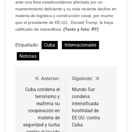
ante una flota estadounidense afectada por un
mantenimiento deficiente y su más reciente declive en
materia de logística y construcción naval, por mucho
que el presidente de EE.UU., Donald Trump, la haya
calificado de maravillosa.
(Texto y foto: RT)
Etiquetado:
Cuba
Internacionales
Noticias
Anterior:
Siguiente:
Navegación
de
Cuba condena el
Mundo Sur
terrorismo y
condena
entradas
reafirma su
intensificada
cooperación en
hostilidad de
materia de
EE.UU. contra
seguridad y lucha
Cuba
contra el lavado