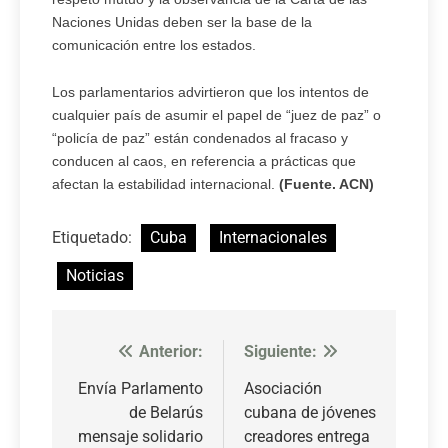
Naciones Unidas deben ser la base de la
comunicación entre los estados.
Los parlamentarios advirtieron que los intentos de
cualquier país de asumir el papel de “juez de paz” o
“policía de paz” están condenados al fracaso y
conducen al caos, en referencia a prácticas que
afectan la estabilidad internacional.
(Fuente. ACN)
Etiquetado:
Cuba
Internacionales
Noticias
Anterior:
Siguiente:
Navegación
de
Envía Parlamento
Asociación
de Belarús
cubana de jóvenes
entradas
mensaje solidario
creadores entrega