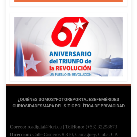
¿QUIÉNES SOMOS?
FOTOREPORTAJES
EFEMÉRIDES
CURIOSIDADES
MAPA DEL SITIO
POLÍTICA DE PRIVACIDAD
Correo:
rcadigital@icrt.cu
|
Teléfono:
(+53) 32298673
|
Dirección:
Calle Cisneros # 310, Camagüey, Cuba.
CP: