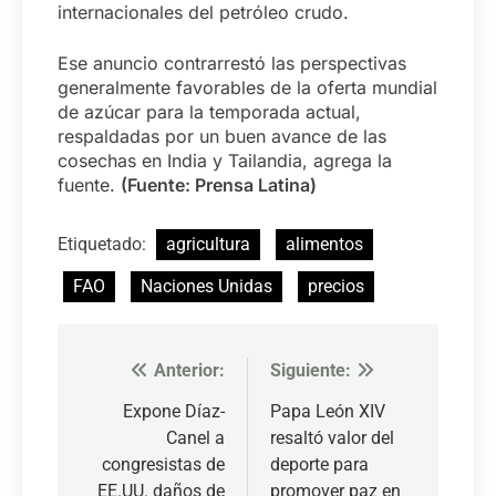
internacionales del petróleo crudo.
Ese anuncio contrarrestó las perspectivas
generalmente favorables de la oferta mundial
de azúcar para la temporada actual,
respaldadas por un buen avance de las
cosechas en India y Tailandia, agrega la
fuente.
(Fuente: Prensa Latina)
Etiquetado:
agricultura
alimentos
FAO
Naciones Unidas
precios
Anterior:
Siguiente:
Navegación
de
Expone Díaz-
Papa León XIV
Canel a
resaltó valor del
entradas
congresistas de
deporte para
EE.UU. daños de
promover paz en