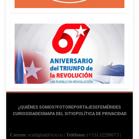
¿QUIÉNES SOMOS?
FOTOREPORTAJES
EFEMÉRIDES
CURIOSIDADES
MAPA DEL SITIO
POLÍTICA DE PRIVACIDAD
Correo:
rcadigital@icrt.cu
|
Teléfono:
(+53) 32298673
|