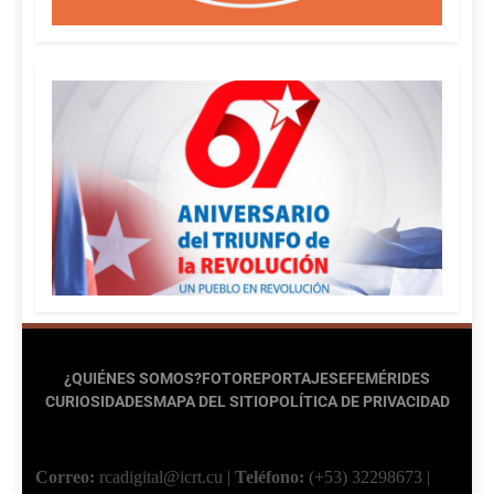
¿QUIÉNES SOMOS?
FOTOREPORTAJES
EFEMÉRIDES
CURIOSIDADES
MAPA DEL SITIO
POLÍTICA DE PRIVACIDAD
Correo:
rcadigital@icrt.cu
|
Teléfono:
(+53) 32298673
|