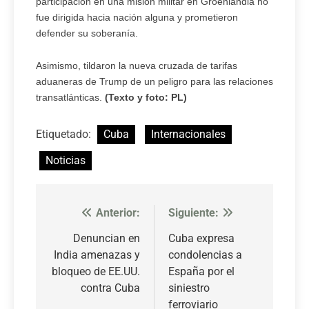
participación en una misión militar en Groenlandia no
fue dirigida hacia nación alguna y prometieron
defender su soberanía.
Asimismo, tildaron la nueva cruzada de tarifas
aduaneras de Trump de un peligro para las relaciones
transatlánticas.
(Texto y foto: PL)
Etiquetado:
Cuba
Internacionales
Noticias
Anterior:
Siguiente:
Navegación
de
Denuncian en
Cuba expresa
India amenazas y
condolencias a
entradas
bloqueo de EE.UU.
España por el
contra Cuba
siniestro
ferroviario