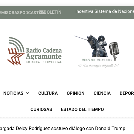
Lil, la de ojos color del
Incentiva Sistema de Nacion
BOLETÍN
 EMISORAS
PODCAST
Celebrar
Tres cubanos ya están e
Lil, la de ojos color del
Incentiva Sistema de Nacion
Celebrar
Tres cubanos ya están e
Radio Cadena Agra
Radio Cadena Agramonte, Emisora Provincial De Camagüe
Cu
NOTICIAS
CULTURA
OPINIÓN
CIENCIA
DEPOR
CURIOSAS
ESTADO DEL TIEMPO
cargada Delcy Rodríguez sostuvo diálogo con Donald Trump