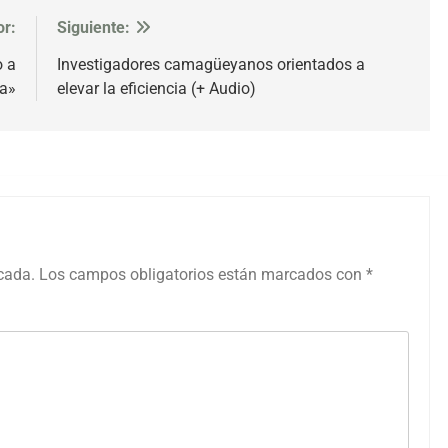
or:
Siguiente:
o a
Investigadores camagüeyanos orientados a
a»
elevar la eficiencia (+ Audio)
icada.
Los campos obligatorios están marcados con
*