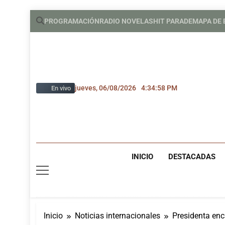
Saltar
PROGRAMACIÓN
RADIO NOVELAS
HIT PARADE
MAPA DE
al
contenido
jueves, 06/08/2026
4:34:58 PM
En vivo
INICIO
DESTACADAS
Inicio
Noticias internacionales
Presidenta en